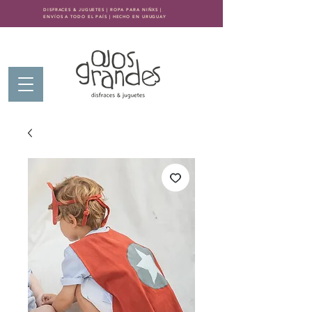
DISFRACES & JUGUETES | ROPA PARA NIÑXS |
ENVÍOS A TODO EL PAÍS | HECHO EN URUGUAY