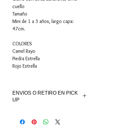
cuello
Tamaño
Mini de 1 a 3 años, largo capa:
47cm.
COLORES
Camel Rayo
Piedra Estrella
Rojo Estrella
ENVIOS O RETIRO EN PICK
UP
Puedes retirar en nuestro Pick Up de
Pocitos.
Obligado y El Viejo Pancho, con previo
aviso.
Lunes, Martes y Jueves de 10 a 13hs y de