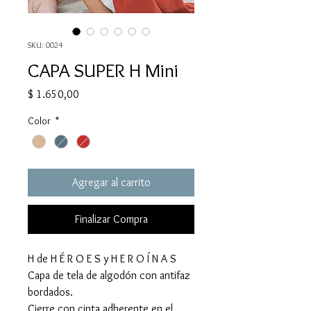
SKU: 0024
CAPA SUPER H Mini
Precio
$ 1.650,00
Color
*
Agregar al carrito
Finalizar Compra
H de H É R O E S y H E R O Í N A S
Capa de tela de algodón con antifaz
bordados.
Cierre con cinta adherente en el