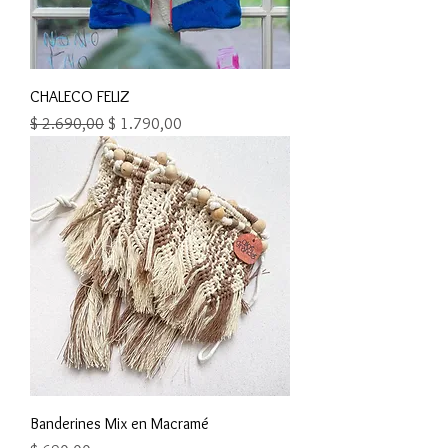
CHALECO FELIZ
Precio
Precio de oferta
$ 2.690,00
$ 1.790,00
Banderines Mix en Macramé