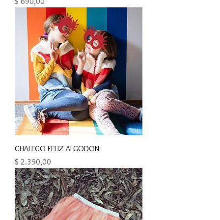
Precio
$ 690,00
CHALECO FELIZ ALGODON
Precio
$ 2.390,00