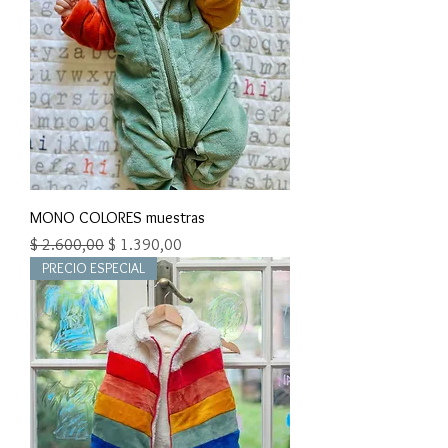
MONO COLORES muestras
Precio
Precio de oferta
$ 2.600,00
$ 1.390,00
PRECIO ESPECIAL