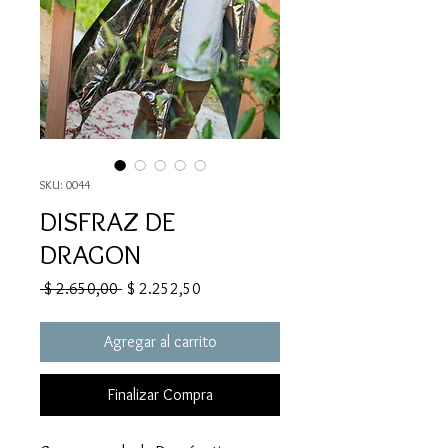
SKU: 0044
DISFRAZ DE
DRAGON
Precio
Precio
 $ 2.650,00 
$ 2.252,50
de
oferta
Agregar al carrito
Finalizar Compra