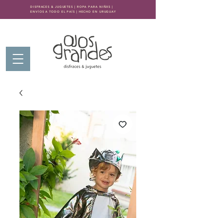
DISFRACES & JUGUETES | ROPA PARA NIÑXS |
ENVÍOS A TODO EL PAÍS | HECHO EN URUGUAY