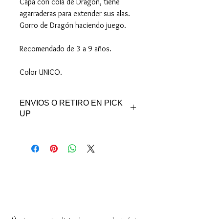
Capa con cola de Dragón, tiene
agarraderas para extender sus alas.
Gorro de Dragón haciendo juego.
Recomendado de 3 a 9 años.
Color UNICO.
ENVIOS O RETIRO EN PICK
UP
Puedes retirar en nuestro Pick Up de
Pocitos.
Obligado y El Viejo Pancho, con previo
aviso.
- Hacemos envíos dentro de
Montevideo
Los pedidos quedan prontos para
Tienda online de Disfraces para Niños
retirar o enviar en 24 o 48 hs de
realizada la compra, se enviará un