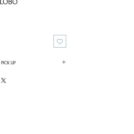
 LOBO
 PICK UP
tro Pick Up de Pocitos.
ncho, con previo aviso.
tro de Montevideo
ntos para retirar o enviar en 24 o 48
pra, se enviará un correo cuando este
terior por DAC
enviado te llegara un mail con el
o del paquete para que puedas
e la empresa transportista.