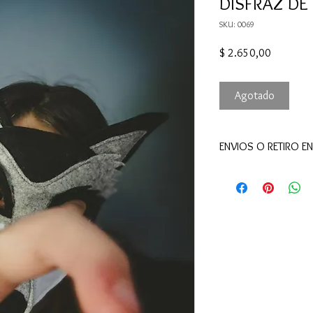
DISFRAZ DE
SKU: 0069
Precio
$ 2.650,00
Agotado
ENVIOS O RETIRO EN
Puedes retirar en nues
Obligado y El Viejo Pa
- Hacemos envíos den
Los pedidos quedan pro
hs de realizada la com
pronto para retirar.
- Hacemos envíos al In
Cuando el paquete sea 
número de seguimient
rastrearlo en la web d