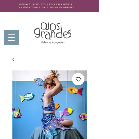
DISFRACES & JUGUETES | ROPA PARA NIÑXS |
ENVÍOS A TODO EL PAÍS | HECHO EN URUGUAY