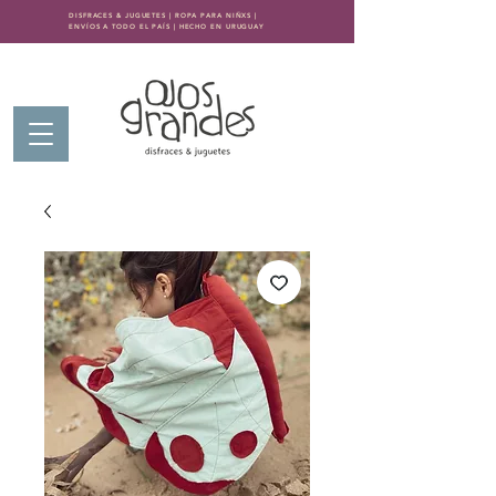
DISFRACES & JUGUETES | ROPA PARA NIÑXS |
ENVÍOS A TODO EL PAÍS | HECHO EN URUGUAY