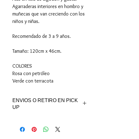
Agarraderas interiores en hombro y
muñecas que van creciendo con los
niños y niñas.
Recomendado de 3 a 9 años.
Tamaño: 120cm x 46cm.
COLORES
Rosa con petróleo
Verde con terracota
ENVIOS O RETIRO EN PICK
UP
Puedes retirar en nuestro Pick Up de
Pocitos.
Obligado y El Viejo Pancho, con previo
aviso.