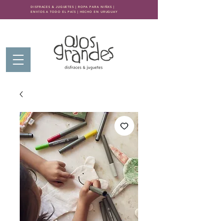
DISFRACES & JUGUETES | ROPA PARA NIÑXS |
ENVÍOS A TODO EL PAÍS | HECHO EN URUGUAY